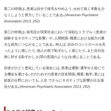
第二の特徴は､患者は自分で抜毛をやめよう､せめて抜く本数を少
なくしようと努力していることである｡
(American Psychiatric
Association 2013, 252)
第三の特徴は､抜毛症が現実社会において深刻なトラブル（患者が
経験するネガティブな影響）や､人間関係･職業における能力の重
大な損失につながることである｡ 例えば､自分のコントロールを失
ったように感じたり､他人の前で恥ずかしく感じたり､また自分自
身に対する恥ずかしさ(罪の意識のような)を感じることである｡
症状がひどく悪化している場合には､患者は通勤･通学や人前にで
る機会を避ける｡そのためその患者の交友関係､職業､勉学､更には
娯楽の分野においても､人生 でさらにネガティブな影響が出る場
合がある｡
(American Psychiatric Association 2013, 252)