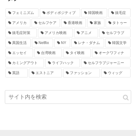
フェミニズム
ボディポジティブ
韓国映画
抜毛症
アメリカ
セルフケア
香港映画
家族
タトゥー
抜毛症対策
アメリカ映画
アニメ
セルフラブ
異国生活
Netflix
NY
レナ・ダナム
韓国文学
エッセイ
台湾映画
タイ映画
オークワフィナ
カミングアウト
ライフハック
セルフラブジャーニー
英語
エストニア
ファッション
ウィッグ