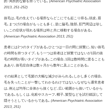
的･局所的な癖を持っている｡
(American Psychiatric Association
2013, 251-252)
抜毛は､毛の生えている場所ならどこにでも起こり得る｡頭皮､眉
毛､まつげの場合がもっとも多く､逆に脇毛､陰部､肛門周辺は珍し
い｡この症状が現れる場所は時と共に移動する場合がある｡
(American Psychiatric Association 2013, 251)
患者には2つのタイプがある｡ひとつは一日の間に頻繁に､短い抜毛
の時間を持つタイプ､もう一つは前者ほど頻繁ではないが1回の抜
毛の時間が長いタイプがある｡この場合､1回は数時間に渡ることも
ああり､抜毛症自体は数ヶ月から数年に及ぶことがある｡
その結果として毛髪の大幅な減少がみられる｡しかし多くの場合､
毛を失ったことが一瞥してわかるわけではない｡なぜなら通常患者
は､例えば均等に全体から抜くなど､広い範囲から抜いているから
である｡もしくは､化粧やスカーフ､帽子､髪型などを試行錯誤して
隠そうとしているからである｡
(American Psychiatric Association
2013, 251)