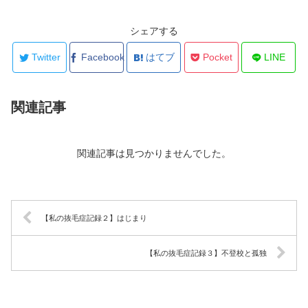
tt
e
c
ail
er
e
シェアする
b
Twitter
Facebook
はてブ
Pocket
LINE
o
o
関連記事
k
関連記事は見つかりませんでした。
【私の抜毛症記録２】はじまり
【私の抜毛症記録３】不登校と孤独