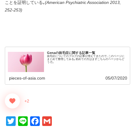
ことを証明している｡
(American Psychiatric Association 2013,
252-253)
Genaの抜毛症に関する記事一覧
抜毛症についてのブログの記事が増えてきたので､このページに
まとめて整理してみる｡初めての方はまずこちらのページからど
うぞ｡
pieces-of-asia.com
05/07/2020
+2
T
Li
F
G
wi
n
a
m