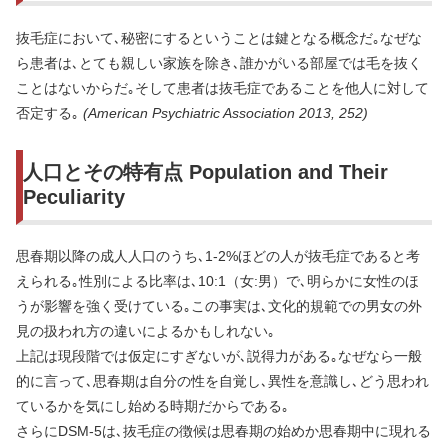
抜毛症において､秘密にするということは鍵となる概念だ｡なぜな
ら患者は､とても親しい家族を除き､誰かがいる部屋では毛を抜く
ことはないからだ｡そして患者は抜毛症であることを他人に対して
否定する｡
(American Psychiatric Association 2013, 252)
人口とその特有点 Population and Their
Peculiarity
思春期以降の成人人口のうち､1-2%ほどの人が抜毛症であると考
えられる｡性別による比率は､10:1（女:男）で､明らかに女性のほ
うが影響を強く受けている｡この事実は､文化的規範での男女の外
見の扱われ方の違いによるかもしれない｡
上記は現段階では仮定にすぎないが､説得力がある｡なぜなら一般
的に言って､思春期は自分の性を自覚し､異性を意識し､どう思われ
ているかを気にし始める時期だからである｡
さらにDSM-5は､抜毛症の徴候は思春期の始めか思春期中に現れる