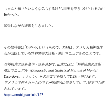
ちゃんと知りたいような気もするけど､現実を突きつけられるのが
怖かった｡
緊張しながら辞書を引きました｡
その教科書は｢DSM-5｣というもので､ DSMは、アメリカ精神医学
会が出版している精神障害の診断・統計マニュアルのことです｡
精神疾患の診断基準・診断分類で､正式にはは「精神疾患の診断・
統計マニュアル（Diagnostic and Statistical Manual of Mental
Disorders）」といい、その頭文字を略してDSMと呼びます。
アメリカで作られたものですが国際的に普及していて､日本でも使
われています｡
https://snabi.jp/article/127