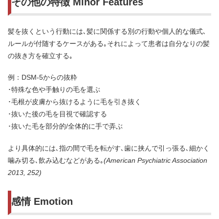
その他の特徴 Minor Features
髪を抜くという行動には､髪に関係する別の行動や個人的な儀式､
ルールが付随するケースがある｡それによって患者は自分なりの髪
の抜き方を確立する｡
例：DSM-5からの抜粋
･特殊な色や手触りの毛を選ぶ
･毛根が皮膚から抜けるように毛を引き抜く
･抜いた後の毛を目視で確認する
･抜いた毛を部分的/全体的に手で弄ぶ
より具体的には､指の間で毛を転がす､歯に挟んで引っ張る､細かく
噛み切る､飲み込むなどがある｡
(American Psychiatric Association
2013, 252)
感情 Emotion