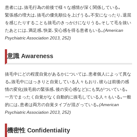
患者には､抜毛行為の前後で様々な感情が深く関係している｡
緊張感の増大は､抜毛の優先順位を上げうる｡不安になったり､退屈
を感じたりすることも抜毛のきっかけになりうる｡そして毛を抜い
たあとには､満足感､快楽､安心感を得る患者もいる｡
(American
Psychiatric Association 2013, 252)
意識 Awareness
抜毛中にどの程度自覚があるかについては､患者個人によって異な
る｡抜毛中にはっきりと自覚している人々もおり､彼らは前後の感
情の変化(抜毛前の緊張感､後の安心感など)にも気がついている｡
一方でまったく自覚がなく自動的に抜毛している人々もいる｡一般
的には､患者は両方の自覚タイプが混ざっている｡
(American
Psychiatric Association 2013, 252)
機密性 Confidentiality