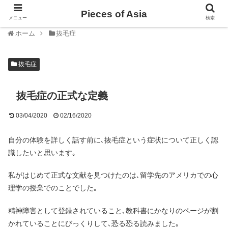
Pieces of Asia
メニュー
検索
ホーム
抜毛症
抜毛症
抜毛症の正式な定義
03/04/2020
02/16/2020
自分の体験を詳しく話す前に､抜毛症という症状について正しく認
識したいと思います｡
私がはじめて正式な文献を見つけたのは､留学先のアメリカでの心
理学の授業でのことでした｡
精神障害として登録されていること､教科書にかなりのページが割
かれていることにびっくりして､恐る恐る読みました｡