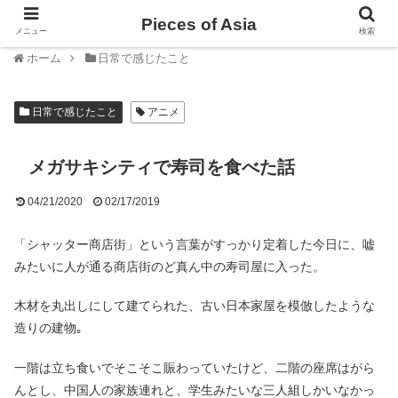
Pieces of Asia
メニュー
検索
ホーム
日常で感じたこと
日常で感じたこと
アニメ
メガサキシティで寿司を食べた話
04/21/2020
02/17/2019
「シャッター商店街」という言葉がすっかり定着した今日に、嘘
みたいに人が通る商店街のど真ん中の寿司屋に入った。
木材を丸出しにして建てられた、古い日本家屋を模倣したような
造りの建物｡
一階は立ち食いでそこそこ賑わっていたけど、二階の座席はがら
んとし、中国人の家族連れと、学生みたいな三人組しかいなかっ