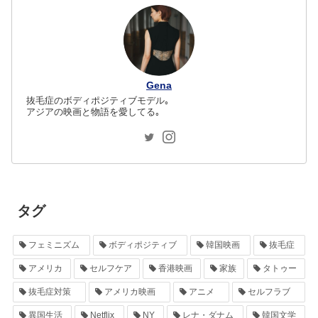
Gena
抜毛症のボディポジティブモデル｡
アジアの映画と物語を愛してる｡
タグ
フェミニズム
ボディポジティブ
韓国映画
抜毛症
アメリカ
セルフケア
香港映画
家族
タトゥー
抜毛症対策
アメリカ映画
アニメ
セルフラブ
異国生活
Netflix
NY
レナ・ダナム
韓国文学