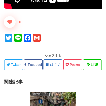
0
T
Li
F
G
wi
n
a
m
tt
e
c
ail
シェアする
er
e
Twitter
Facebook
はてブ
Pocket
LINE
b
o
o
関連記事
k
日常で感じたこと