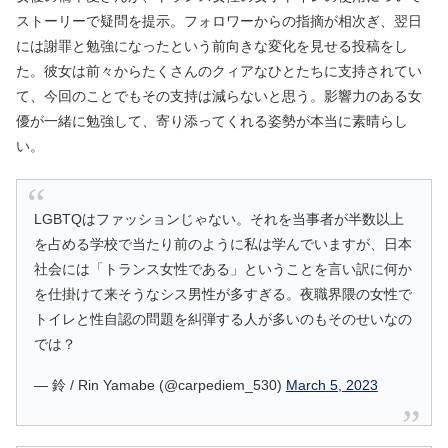
ストーリーで疑問を提示。フォロワーからの指摘が相次ぎ、翌日
には謝罪と勉強になったという前向きな変化を見せる投稿をし
た。彼女は前々からたくさんのクィアなひとたちに支持されてい
て、今回のことでもその支持は減らないと思う。影響力のある女
優が一緒に勉強して、寄り添ってくれる姿勢が本当に素晴らし
い。
LGBTQはファッションじゃない。それを当事者が半数以上
を占める学校で当たり前のように私は学んでいますが、日本
社会には「トランス女性である」ということを言い訳に何か
を仕掛けて来そうなシス男性が多すぎる。夜職界隈の女性で
トイレと性自認の問題を糾弾する人が多いのもそのせいなの
では？
— 鈴 / Rin Yamabe (@carpediem_530)
March 5, 2023