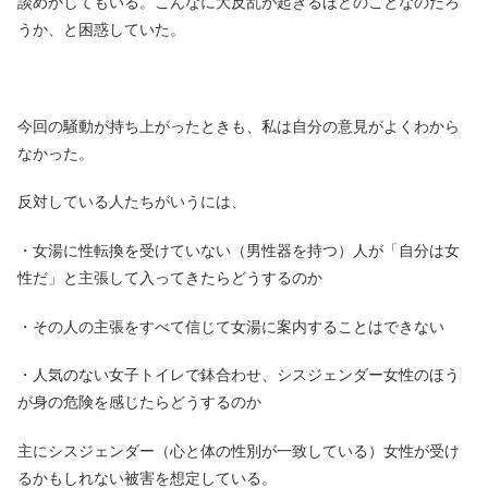
談めかしてもいる。こんなに大反乱が起きるほどのことなのだろ
うか、と困惑していた。
今回の騒動が持ち上がったときも、私は自分の意見がよくわから
なかった。
反対している人たちがいうには、
・女湯に性転換を受けていない（男性器を持つ）人が「自分は女
性だ」と主張して入ってきたらどうするのか
・その人の主張をすべて信じて女湯に案内することはできない
・人気のない女子トイレで鉢合わせ、シスジェンダー女性のほう
が身の危険を感じたらどうするのか
主にシスジェンダー（心と体の性別が一致している）女性が受け
るかもしれない被害を想定している。