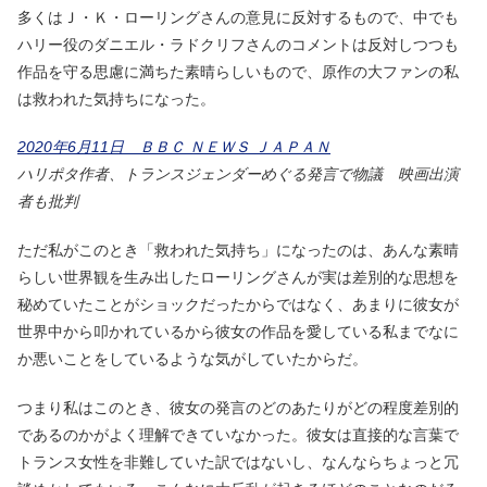
多くはＪ・Ｋ・ローリングさんの意見に反対するもので、中でも
ハリー役のダニエル・ラドクリフさんのコメントは反対しつつも
作品を守る思慮に満ちた素晴らしいもので、原作の大ファンの私
は救われた気持ちになった。
2020年6月11日 ＢＢＣ ＮＥＷＳ ＪＡＰＡＮ
ハリポタ作者、トランスジェンダーめぐる発言で物議 映画出演
者も批判
ただ私がこのとき「救われた気持ち」になったのは、あんな素晴
らしい世界観を生み出したローリングさんが実は差別的な思想を
秘めていたことがショックだったからではなく、あまりに彼女が
世界中から叩かれているから彼女の作品を愛している私までなに
か悪いことをしているような気がしていたからだ。
つまり私はこのとき、彼女の発言のどのあたりがどの程度差別的
であるのかがよく理解できていなかった。彼女は直接的な言葉で
トランス女性を非難していた訳ではないし、なんならちょっと冗