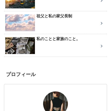
祖父と私の家父長制
私のことと家族のこと。
プロフィール