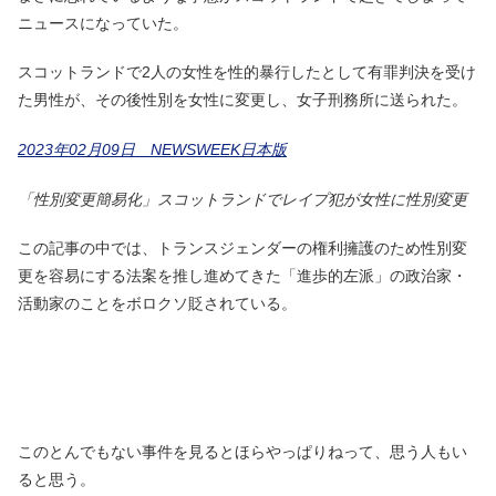
ニュースになっていた。
スコットランドで2人の女性を性的暴行したとして有罪判決を受け
た男性が、その後性別を女性に変更し、女子刑務所に送られた。
2023年02月09日 NEWSWEEK日本版
「性別変更簡易化」スコットランドでレイプ犯が女性に性別変更
この記事の中では、トランスジェンダーの権利擁護のため性別変
更を容易にする法案を推し進めてきた「進歩的左派」の政治家・
活動家のことをボロクソ貶されている。
このとんでもない事件を見るとほらやっぱりねって、思う人もい
ると思う。