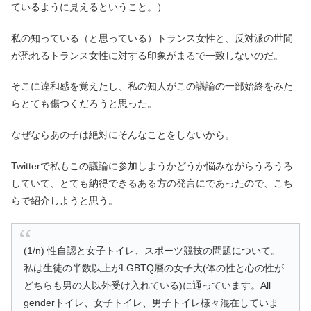
ているように見えるということ。）
私の知っている（と思っている）トランス女性と、反対派の世間
が恐れるトランス女性に対する印象がまるで一致しないのだ。
そこに違和感を覚えたし、私の知人がこの議論の一部始終をみた
らとても傷つくだろうと思った。
なぜならあの子は絶対にそんなことをしないから。
Twitterで私もこの議論に参加しようかどうか悩みながらうろうろ
していて、とても納得できるある方の発言にであったので、こち
らで紹介しようと思う。
(1/n) 性自認と女子トイレ、スポーツ競技の問題について。
私は生徒の半数以上がLGBTQ層の女子大(体の性と心の性が
どちらも男の人以外受け入れている)に通っています。All
genderトイレ、女子トイレ、男子トイレ様々混在していま