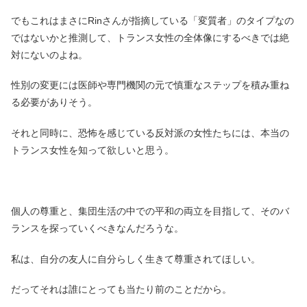
でもこれはまさにRinさんが指摘している「変質者」のタイプなの
ではないかと推測して、トランス女性の全体像にするべきでは絶
対にないのよね。
性別の変更には医師や専門機関の元で慎重なステップを積み重ね
る必要がありそう。
それと同時に、恐怖を感じている反対派の女性たちには、本当の
トランス女性を知って欲しいと思う。
個人の尊重と、集団生活の中での平和の両立を目指して、そのバ
ランスを探っていくべきなんだろうな。
私は、自分の友人に自分らしく生きて尊重されてほしい。
だってそれは誰にとっても当たり前のことだから。