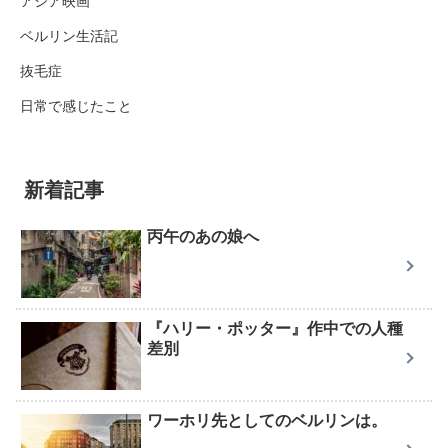
アジア映画
ベルリン生活記
抜毛症
日常で感じたこと
新着記事
丙午のあの娘へ
『ハリー・ポッター』作中での人種
差別
ワーホリ先としてのベルリンは。