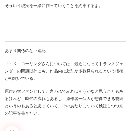
そういう現実を一緒に作っていくことを約束するよ。
あまり関係のない追記
Ｊ・Ｋ・ローリングさんについては、最近になってトランスジェ
ンダーの問題以外にも、作品内に差別が多数見られるという指摘
が相次いでいる。
原作の大ファンとして、言われてみればそうかなと思うこともあ
るけれど、時代の流れもあるし、原作者一個人が想像できる範囲
というのもあると思っていて、そのあたりについて検証しつつ別
の記事を書きたい。