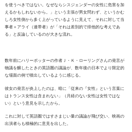
を使うべきではない。なぜならシスジェンダーの女性に危害を加
えるかもしれないから。」という主張が男女問わず、というかむ
しろ女性側から多く上がっているように見えて、それに対して当
事者＋アライ（連帯者）が「それは差別的で排他的な考えであ
る」と反論しているのが大きな流れ。
数年前にハリーポッターの作者Ｊ・Ｋ・ローリングさんの発言が
物議を醸したときの英語圏の議論が、数年後の日本でより限定的
な場面の例で噴出しているように感じる。
彼女の発言が炎上したのは、暗に「従来の『女性』という言葉に
はトランス女性は含まれない」（月経のない女性は女性ではな
い）という意見を示したから。
これに対して英語圏ではすさまじい量の議論が飛び交い、映画の
出演者らも積極的に意見を出した。