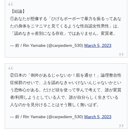
【結論】
①あなたが想像する「ひげもボーボーで暴力を振るってあな
たの身体をニマニマと見てくるような性自認女性男性」は、
「認めなきゃ差別になる存在」ではありません。変質者。
— 鈴 / Rin Yamabe (@carpediem_530)
March 5, 2023
②日本の「例外があるじゃないか！筋を通せ！」論理整合性
症候群のせいで、上を認めなきゃいけないんじゃないかとい
う恐怖心がある。だけど頭を使って学んで考えて、誰が変質
者/利用しようとしている人で、誰が自分らしく生きている
人なのかを見分けることはそう難しく無いはず。
— 鈴 / Rin Yamabe (@carpediem_530)
March 5, 2023