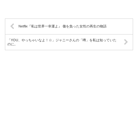
Netflix『私は世界一幸運よ』 傷を負った女性の再生の物語
「YOU、やっちゃいなよ！☆」ジャニーさんの「噂」を私は知っていた
のに。