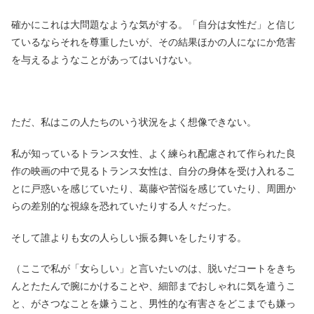
確かにこれは大問題なような気がする。「自分は女性だ」と信じ
ているならそれを尊重したいが、その結果ほかの人になにか危害
を与えるようなことがあってはいけない。
ただ、私はこの人たちのいう状況をよく想像できない。
私が知っているトランス女性、よく練られ配慮されて作られた良
作の映画の中で見るトランス女性は、自分の身体を受け入れるこ
とに戸惑いを感じていたり、葛藤や苦悩を感じていたり、周囲か
らの差別的な視線を恐れていたりする人々だった。
そして誰よりも女の人らしい振る舞いをしたりする。
（ここで私が「女らしい」と言いたいのは、脱いだコートをきち
んとたたんで腕にかけることや、細部までおしゃれに気を遣うこ
と、がさつなことを嫌うこと、男性的な有害さをどこまでも嫌っ